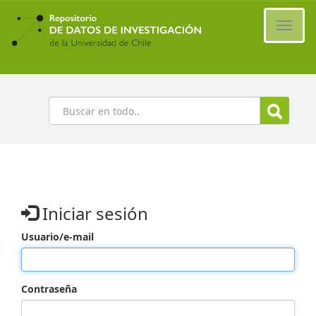
Ir
al
Cambi
contenido
naveg
principal
Buscar
Iniciar sesión
Usuario/e-mail
Contraseña