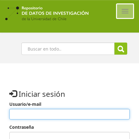
Ir
al
Cambi
contenido
naveg
principal
Buscar
Iniciar sesión
Usuario/e-mail
Contraseña