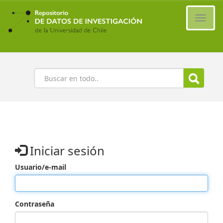
Ir
al
Cambi
contenido
naveg
principal
Buscar
Iniciar sesión
Usuario/e-mail
Contraseña