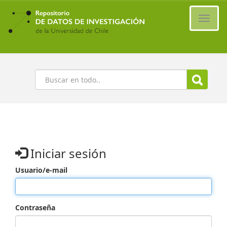
Ir
al
Cambi
contenido
naveg
principal
Buscar
Iniciar sesión
Usuario/e-mail
Contraseña