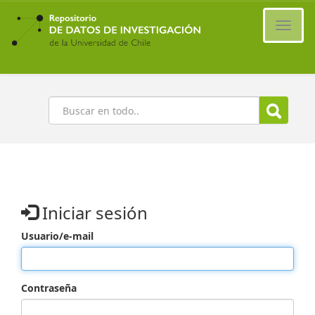
Ir
al
Cambi
contenido
naveg
principal
Buscar
Iniciar sesión
Usuario/e-mail
Contraseña