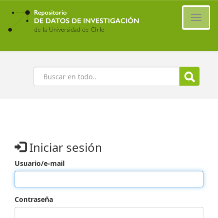
Ir
al
Cambi
contenido
naveg
principal
Buscar
Iniciar sesión
Usuario/e-mail
Contraseña