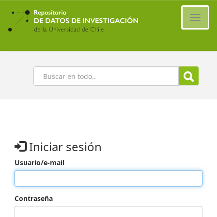
Ir
al
Cambi
contenido
naveg
principal
Buscar
Iniciar sesión
Usuario/e-mail
Contraseña