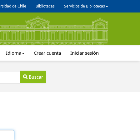
rsidad de Chile
Bibliotecas
Servicios de Bibliotecas
Idioma
Crear cuenta
Iniciar sesión
Buscar