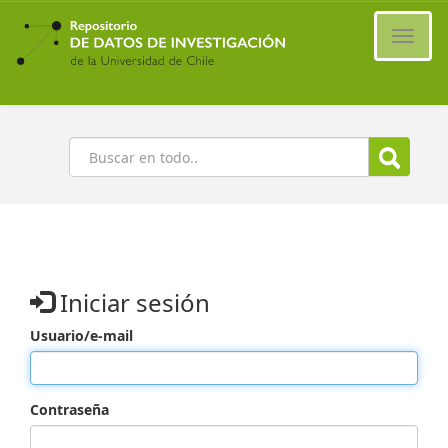
Ir
al
Cambi
contenido
naveg
principal
Buscar
Iniciar sesión
Usuario/e-mail
Contraseña