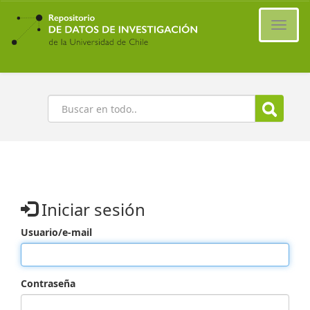
Ir
al
Cambi
contenido
naveg
principal
Buscar
Iniciar sesión
Usuario/e-mail
Contraseña