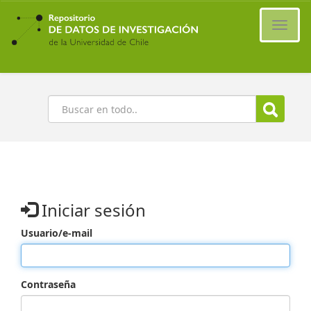
Ir
al
Cambi
contenido
naveg
principal
Buscar
Iniciar sesión
Usuario/e-mail
Contraseña