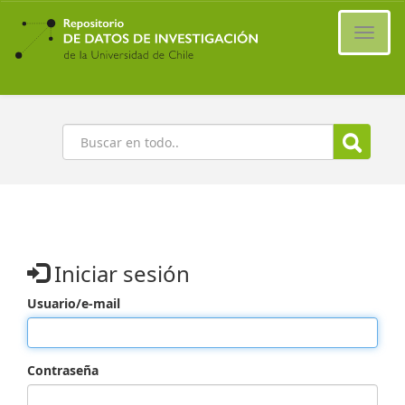
Ir
al
Cambi
contenido
naveg
principal
Buscar
Iniciar sesión
Usuario/e-mail
Contraseña