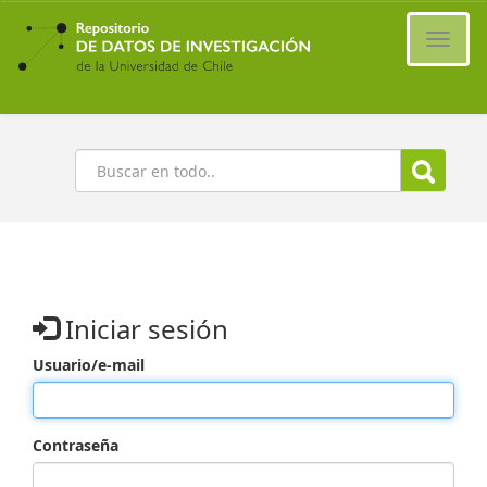
Ir
al
Cambi
contenido
naveg
principal
Buscar
Iniciar sesión
Usuario/e-mail
Contraseña