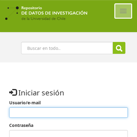
Ir
al
Cambi
contenido
naveg
principal
Buscar
Iniciar sesión
Usuario/e-mail
Contraseña