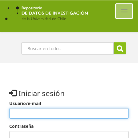
Ir
al
Cambi
contenido
naveg
principal
Buscar
Iniciar sesión
Usuario/e-mail
Contraseña