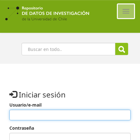
Ir
al
Cambi
contenido
naveg
principal
Buscar
Iniciar sesión
Usuario/e-mail
Contraseña