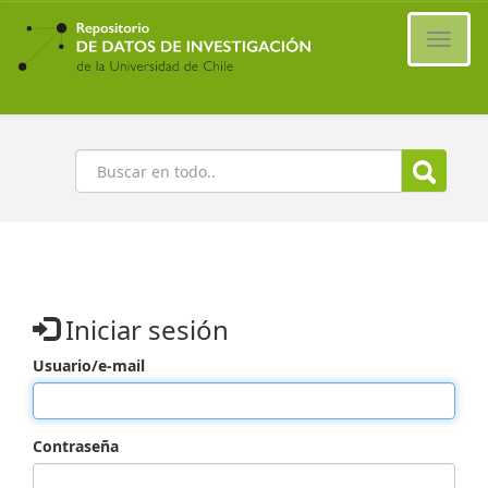
Ir
al
Cambi
contenido
naveg
principal
Buscar
Iniciar sesión
Usuario/e-mail
Contraseña