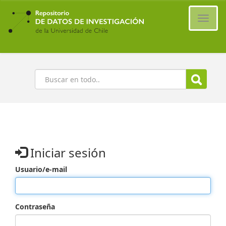
Ir
al
Cambi
contenido
naveg
principal
Buscar
Iniciar sesión
Usuario/e-mail
Contraseña