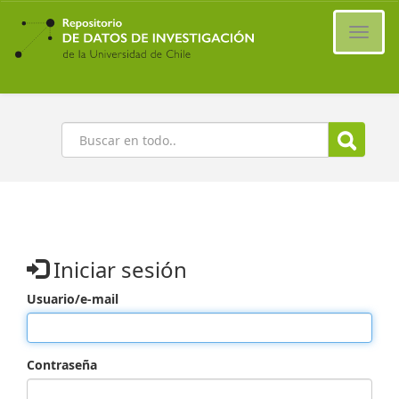
Ir
al
Cambi
contenido
naveg
principal
Buscar
Iniciar sesión
Usuario/e-mail
Contraseña