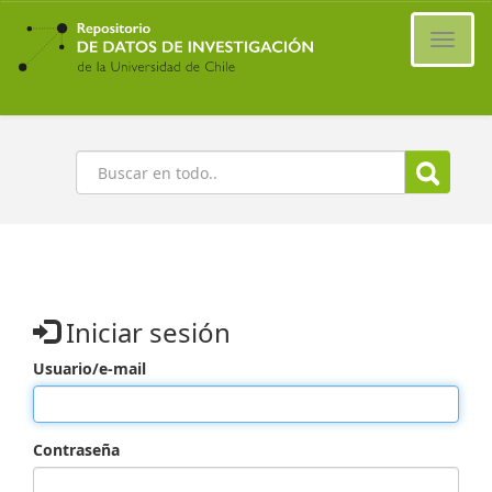
Ir
al
Cambi
contenido
naveg
principal
Buscar
Iniciar sesión
Usuario/e-mail
Contraseña