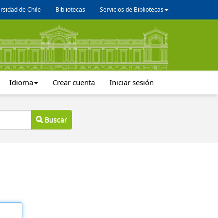
rsidad de Chile
Bibliotecas
Servicios de Bibliotecas
Idioma
Crear cuenta
Iniciar sesión
Buscar