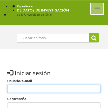
Ir
al
Cambi
contenido
naveg
principal
Buscar
Iniciar sesión
Usuario/e-mail
Contraseña