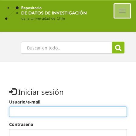
Ir
al
Cambi
contenido
naveg
principal
Buscar
Iniciar sesión
Usuario/e-mail
Contraseña