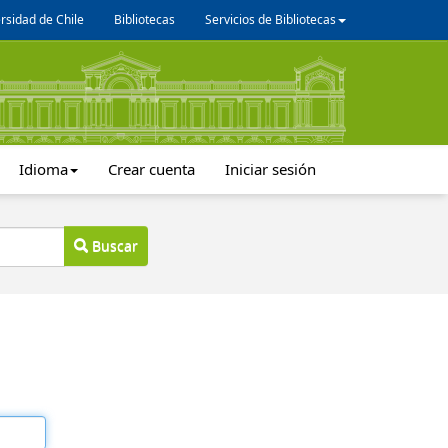
rsidad de Chile
Bibliotecas
Servicios de Bibliotecas
Idioma
Crear cuenta
Iniciar sesión
Buscar