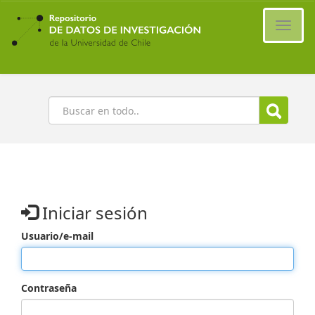
Ir
al
Cambi
contenido
naveg
principal
Buscar
Iniciar sesión
Usuario/e-mail
Contraseña