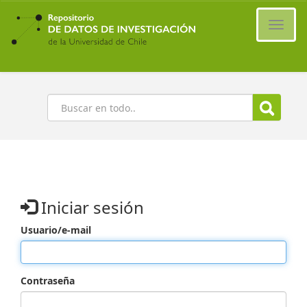
Ir
al
Cambi
contenido
naveg
principal
Buscar
Iniciar sesión
Usuario/e-mail
Contraseña