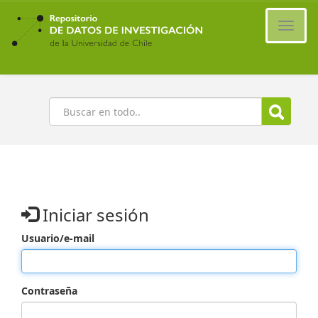
Ir
al
Cambi
contenido
naveg
principal
Buscar
Iniciar sesión
Usuario/e-mail
Contraseña