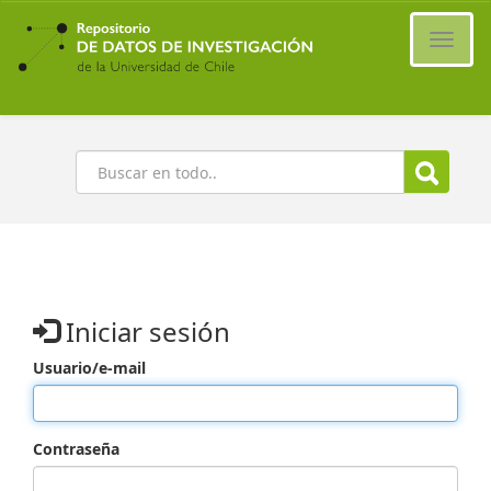
Ir
al
Cambi
contenido
naveg
principal
Buscar
Iniciar sesión
Usuario/e-mail
Contraseña