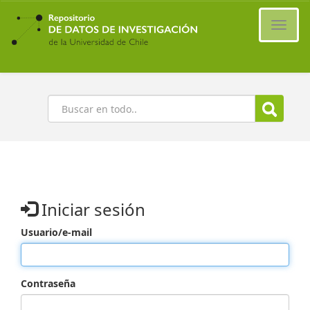
Ir
al
Cambi
contenido
naveg
principal
Buscar
Iniciar sesión
Usuario/e-mail
Contraseña