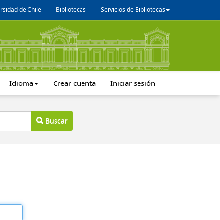
rsidad de Chile
Bibliotecas
Servicios de Bibliotecas
Idioma
Crear cuenta
Iniciar sesión
Buscar