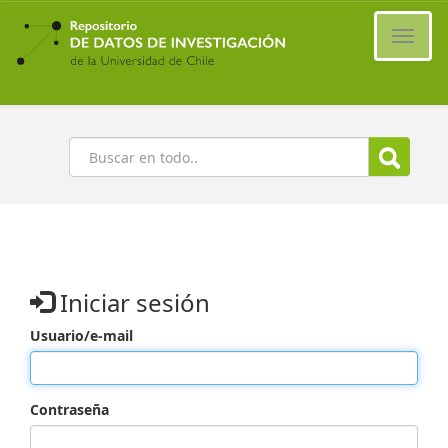
Ir
al
Cambi
contenido
naveg
principal
Buscar
Iniciar sesión
Usuario/e-mail
Contraseña