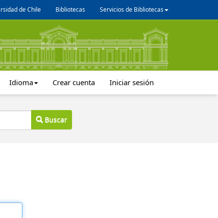
rsidad de Chile
Bibliotecas
Servicios de Bibliotecas
Idioma
Crear cuenta
Iniciar sesión
Buscar