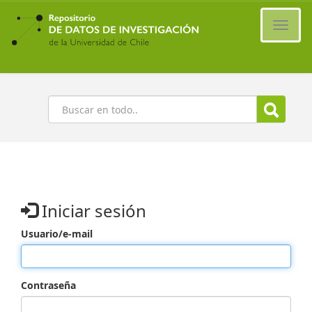
Ir
al
Cambi
contenido
naveg
principal
Buscar
Iniciar sesión
Usuario/e-mail
Contraseña