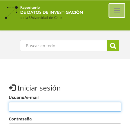
Ir
al
Cambi
contenido
naveg
principal
Buscar
Iniciar sesión
Usuario/e-mail
Contraseña