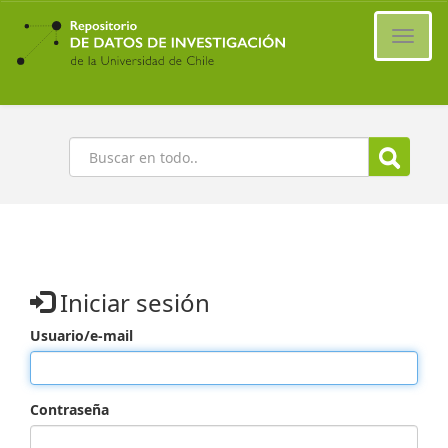
Ir
al
Cambi
contenido
naveg
principal
Buscar
Iniciar sesión
Usuario/e-mail
Contraseña