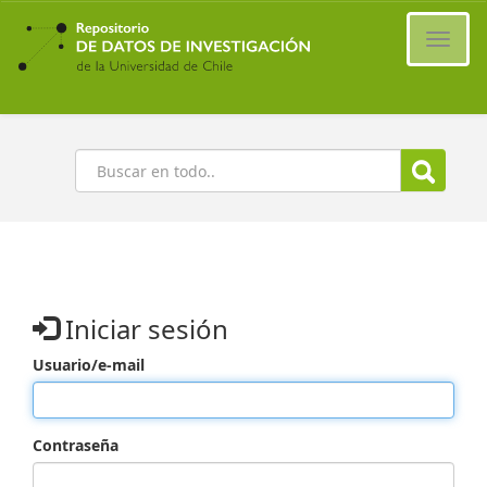
Ir
al
Cambi
contenido
naveg
principal
Buscar
Iniciar sesión
Usuario/e-mail
Contraseña