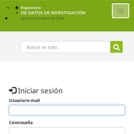
Ir
al
Cambi
contenido
naveg
principal
Buscar
Iniciar sesión
Usuario/e-mail
Contraseña