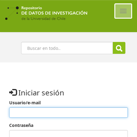
Ir
al
Cambi
contenido
naveg
principal
Buscar
Iniciar sesión
Usuario/e-mail
Contraseña