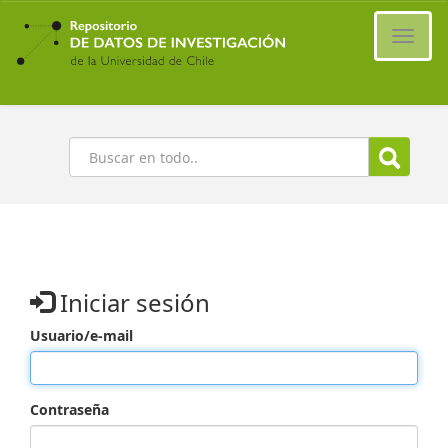
Ir
al
Cambi
contenido
naveg
principal
Buscar
Iniciar sesión
Usuario/e-mail
Contraseña