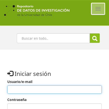
Ir
al
Cambi
contenido
naveg
principal
Buscar
Iniciar sesión
Usuario/e-mail
Contraseña