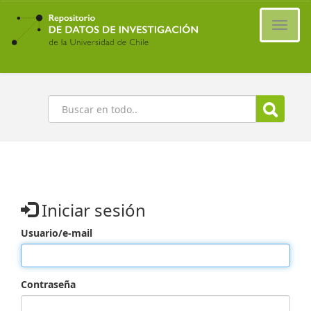
Ir
al
Cambi
contenido
naveg
principal
Buscar
Iniciar sesión
Usuario/e-mail
Contraseña