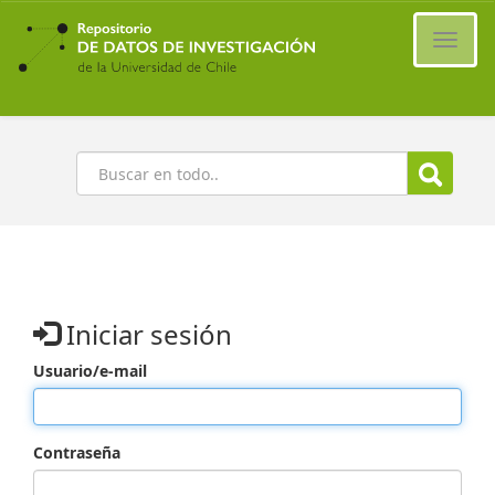
Ir
al
Cambi
contenido
naveg
principal
Buscar
Iniciar sesión
Usuario/e-mail
Contraseña