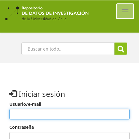
Ir
al
Cambi
contenido
naveg
principal
Buscar
Iniciar sesión
Usuario/e-mail
Contraseña