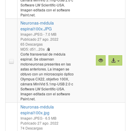
espinal100x-
Software LW Scientific-USA.
2.jpg"
Imagen editada con el software
Paint.net.
Neuronas-médula
espinal100x.JPG
Imagen JPEG
- 7.0 MB
Publicado 27 ago. 2022
65 Descargas
MD5: d51...20a
Corte transversal de médula
espinal. Se observan
Vista
Acceso
motoneuronas presentes en las
previa
al
astas anteriores. La imagen se
"Neuronas-
archivo
obtuvo con un microscopio óptico
médula
Olympus CX22, objetivo 100X,
cámara MiniVid 5.1mp-USB 2.0 c
espinal100x.J
Software LW Scientific-USA.
Imagen editada con el software
Paint.net.
Neuronas-médula
espinal100x.jpg
Imagen JPEG
- 6.5 MB
Publicado 27 ago. 2022
74 Descargas