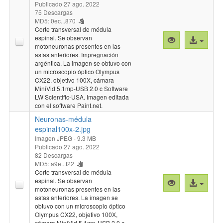
Publicado 27 ago. 2022
75 Descargas
MD5: 0ec...870
Corte transversal de médula
espinal. Se observan
Vista
Acceso
motoneuronas presentes en las
previa
al
astas anteriores. Impregnación
"Neuronas-
archivo
argéntica. La imagen se obtuvo con
médula
un microscopio óptico Olympus
CX22, objetivo 100X, cámara
espinal100x-
MiniVid 5.1mp-USB 2.0 c Software
1.jpg"
LW Scientific-USA. Imagen editada
con el software Paint.net.
Neuronas-médula
espinal100x-2.jpg
Imagen JPEG
- 9.3 MB
Publicado 27 ago. 2022
82 Descargas
MD5: a9e...f22
Corte transversal de médula
espinal. Se observan
Vista
Acceso
motoneuronas presentes en las
previa
al
astas anteriores. La imagen se
"Neuronas-
archivo
obtuvo con un microscopio óptico
médula
Olympus CX22, objetivo 100X,
cámara MiniVid 5.1mp-USB 2.0 c