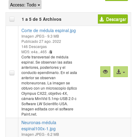
Acceso:
Todo
1 a 5 de 5 Archivos
Descargar
Corte de médula espinal.jpg
Imagen JPEG
- 9.3 MB
Publicado 27 ago. 2022
146 Descargas
MD5: e4a...465
Corte transversal de médula
espinal. Se observan las astas
anteriores, posteriores y el
Vista
Acceso
conducto ependimario. En el asta
previa
al
anterior se observan
motoneuronas. La imagen se
"Corte
archivo
obtuvo con un microscopio óptico
de
Olympus CX22, objetivo 4X,
médula
cámara MiniVid 5.1mp-USB 2.0 c
espinal.jpg"
Software LW Scientific-USA.
Imagen editada con el software
Paint.net.
Neuronas-médula
espinal100x-1.jpg
Imagen JPEG
- 6.2 MB