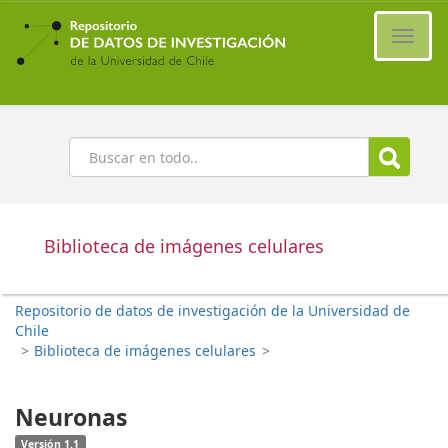
Ir
al
Cambi
contenido
naveg
principal
Buscar
Biblioteca de imágenes celulares
Repositorio de datos de investigación de la Universidad de
Chile
>
Biblioteca de imágenes celulares
>
Neuronas
Versión 1.1