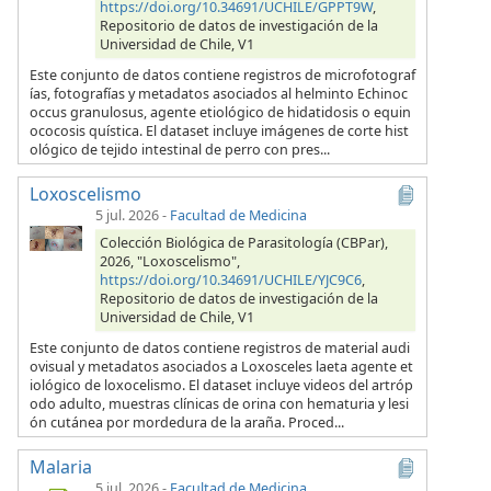
https://doi.org/10.34691/UCHILE/GPPT9W
,
Repositorio de datos de investigación de la
Universidad de Chile, V1
Este conjunto de datos contiene registros de microfotograf
ías, fotografías y metadatos asociados al helminto Echinoc
occus granulosus, agente etiológico de hidatidosis o equin
ococosis quística. El dataset incluye imágenes de corte hist
ológico de tejido intestinal de perro con pres...
Loxoscelismo
5 jul. 2026
-
Facultad de Medicina
Colección Biológica de Parasitología (CBPar),
2026, "Loxoscelismo",
https://doi.org/10.34691/UCHILE/YJC9C6
,
Repositorio de datos de investigación de la
Universidad de Chile, V1
Este conjunto de datos contiene registros de material audi
ovisual y metadatos asociados a Loxosceles laeta agente et
iológico de loxocelismo. El dataset incluye videos del artróp
odo adulto, muestras clínicas de orina con hematuria y lesi
ón cutánea por mordedura de la araña. Proced...
Malaria
5 jul. 2026
-
Facultad de Medicina