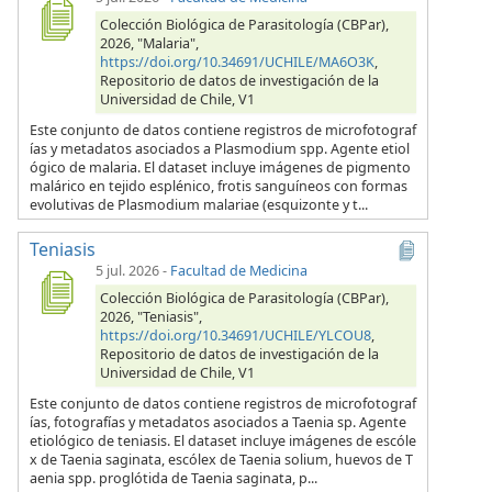
Colección Biológica de Parasitología (CBPar),
2026, "Malaria",
https://doi.org/10.34691/UCHILE/MA6O3K
,
Repositorio de datos de investigación de la
Universidad de Chile, V1
Este conjunto de datos contiene registros de microfotograf
ías y metadatos asociados a Plasmodium spp. Agente etiol
ógico de malaria. El dataset incluye imágenes de pigmento
malárico en tejido esplénico, frotis sanguíneos con formas
evolutivas de Plasmodium malariae (esquizonte y t...
Teniasis
5 jul. 2026
-
Facultad de Medicina
Colección Biológica de Parasitología (CBPar),
2026, "Teniasis",
https://doi.org/10.34691/UCHILE/YLCOU8
,
Repositorio de datos de investigación de la
Universidad de Chile, V1
Este conjunto de datos contiene registros de microfotograf
ías, fotografías y metadatos asociados a Taenia sp. Agente
etiológico de teniasis. El dataset incluye imágenes de escóle
x de Taenia saginata, escólex de Taenia solium, huevos de T
aenia spp. proglótida de Taenia saginata, p...