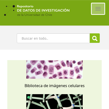
Ir
al
Cambi
contenido
naveg
principal
Buscar
Biblioteca de imágenes celulares