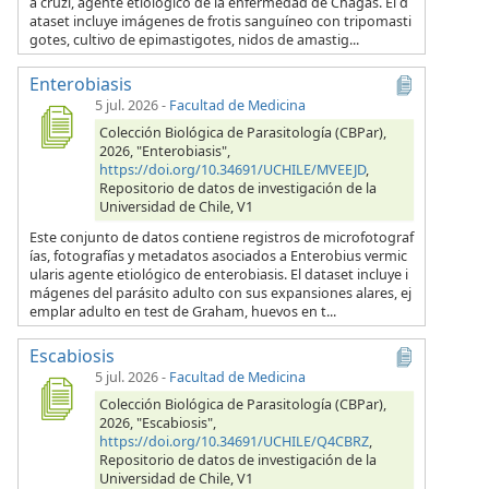
a cruzi, agente etiológico de la enfermedad de Chagas. El d
ataset incluye imágenes de frotis sanguíneo con tripomasti
gotes, cultivo de epimastigotes, nidos de amastig...
Enterobiasis
5 jul. 2026
-
Facultad de Medicina
Colección Biológica de Parasitología (CBPar),
2026, "Enterobiasis",
https://doi.org/10.34691/UCHILE/MVEEJD
,
Repositorio de datos de investigación de la
Universidad de Chile, V1
Este conjunto de datos contiene registros de microfotograf
ías, fotografías y metadatos asociados a Enterobius vermic
ularis agente etiológico de enterobiasis. El dataset incluye i
mágenes del parásito adulto con sus expansiones alares, ej
emplar adulto en test de Graham, huevos en t...
Escabiosis
5 jul. 2026
-
Facultad de Medicina
Colección Biológica de Parasitología (CBPar),
2026, "Escabiosis",
https://doi.org/10.34691/UCHILE/Q4CBRZ
,
Repositorio de datos de investigación de la
Universidad de Chile, V1