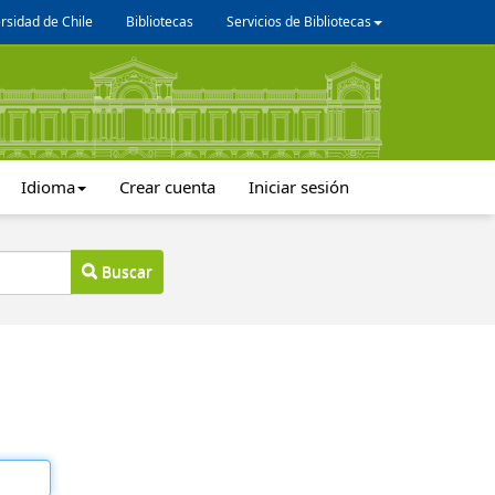
rsidad de Chile
Bibliotecas
Servicios de Bibliotecas
Idioma
Crear cuenta
Iniciar sesión
Buscar