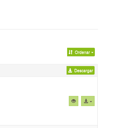
Ordenar
Descargar
Vista
Acceso
previa
al
"1.
archivo
Nucléolo
célula