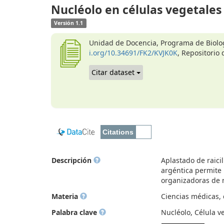
Nucléolo en células vegetales
Versión 1.1
Unidad de Docencia, Programa de Biologí
i.org/10.34691/FK2/KVJK0K
, Repositorio 
Citar dataset
Descripción
Aplastado de raici
argéntica permite 
organizadoras de n
Materia
Ciencias médicas, d
Palabra clave
Nucléolo, Célula v