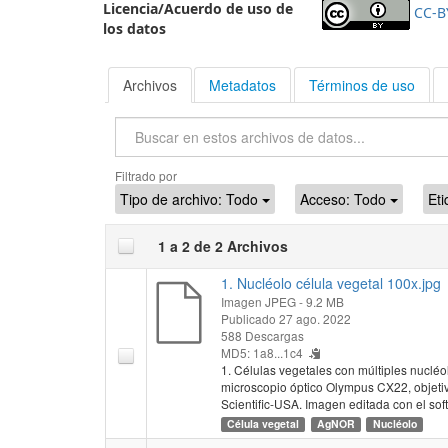
Licencia/Acuerdo de uso de
CC-B
los datos
Archivos
Metadatos
Términos de uso
Buscar
Filtrado por
Tipo de archivo:
Todo
Acceso:
Todo
Eti
1 a 2 de 2 Archivos
1. Nucléolo célula vegetal 100x.jpg
Imagen JPEG
- 9.2 MB
Publicado 27 ago. 2022
588 Descargas
MD5: 1a8...1c4
1. Células vegetales con múltiples nuclé
microscopio óptico Olympus CX22, objet
Scientific-USA. Imagen editada con el soft
Célula vegetal
AgNOR
Nucléolo