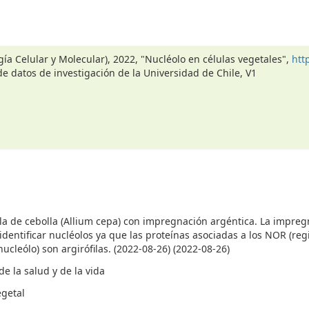
a Celular y Molecular), 2022, "Nucléolo en células vegetales",
htt
de datos de investigación de la Universidad de Chile, V1
lla de cebolla (Allium cepa) con impregnación argéntica. La impre
identificar nucléolos ya que las proteínas asociadas a los NOR (re
ucleólo) son argirófilas. (2022-08-26) (2022-08-26)
e la salud y de la vida
egetal