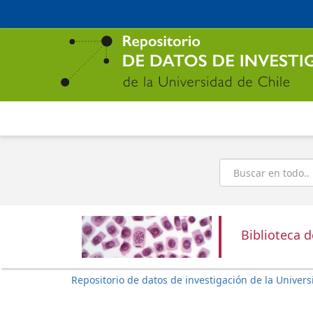
Ir
al
contenido
principal
Buscar
Biblioteca 
Repositorio de datos de investigación de la Univers