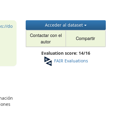
Acceder al dataset
ps://do
Contactar con el
Compartir
autor
Evaluation score:
14
/
16
FAIR Evaluations
gnación
giones