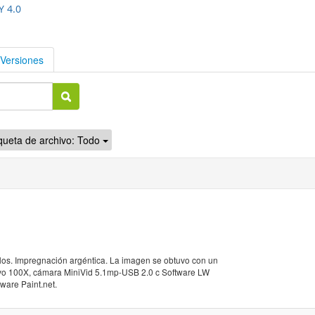
Y 4.0
Versiones
queta de archivo:
Todo
olos. Impregnación argéntica. La imagen se obtuvo con un
ivo 100X, cámara MiniVid 5.1mp-USB 2.0 c Software LW
ware Paint.net.