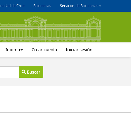
rsidad de Chile
Bibliotecas
Servicios de Bibliotecas
Idioma
Crear cuenta
Iniciar sesión
Buscar