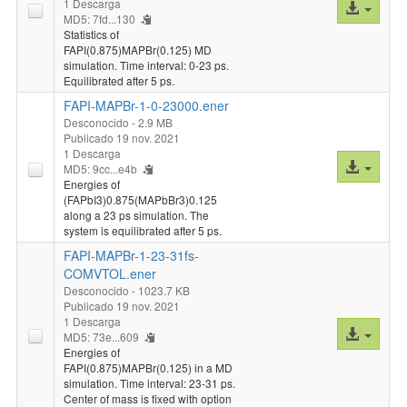
1 Descarga
Acceso
MD5: 7fd...130
al
Statistics of
archivo
FAPI(0.875)MAPBr(0.125) MD
simulation. Time interval: 0-23 ps.
Equilibrated after 5 ps.
FAPI-MAPBr-1-0-23000.ener
Desconocido
- 2.9 MB
Publicado 19 nov. 2021
1 Descarga
Acceso
MD5: 9cc...e4b
al
Energies of
(FAPbI3)0.875(MAPbBr3)0.125
archivo
along a 23 ps simulation. The
system is equilibrated after 5 ps.
FAPI-MAPBr-1-23-31fs-
COMVTOL.ener
Desconocido
- 1023.7 KB
Publicado 19 nov. 2021
1 Descarga
Acceso
MD5: 73e...609
al
Energies of
FAPI(0.875)MAPBr(0.125) in a MD
archivo
simulation. Time interval: 23-31 ps.
Center of mass is fixed with option