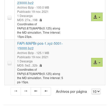
23000.bz2
Archivo Bzip
- 100.0 MB
Publicado 19 nov. 2021
1 Descarga
Acceso
MD5: 27a...198
al
Coordinates of
archivo
FAPI(0.875)MAPBr(0.125) along
the MD simulation. Time interval:
15ps-23ps.
FAPI-MAPBr-pos-1.xyz-5001-
15000.bz2
Archivo Bzip
- 125.1 MB
Publicado 19 nov. 2021
1 Descarga
Acceso
MD5: 5e2...32b
al
Coordinates of
archivo
FAPI(0.875)MAPBr(0.125) along
the MD simulation. Time interval: 5
ps-15ps.
Archivos por página