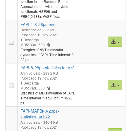
function in the Random Phase
archivo
Approximation, with the hybrid
functionals HSE06 and
PBE0(0.188). VASP files.
FAPI-1-8-28ps.ener
Desconocido
- 2.5 MB
Publicado 19 nov. 2021
1 Descarga
Acceso
MD5: 33a...588
al
Energies of NVT molecular
archivo
dynamics of FAPI. Time interval: 8-
28 ps.
FAPI-8-28ps-statistics.tar.bz2
Archivo Bzip
- 289.2 KB
Publicado 19 nov. 2021
1 Descarga
Acceso
MD5: 7ad...853
al
Statistics of MD simulation of FAPI.
archivo
Time interval in equilibrium: 8-28
ps.
FAPI-MAPBr-0-23ps-
statistics.tar.bz2
Archivo Bzip
- 340.4 KB
Publicado 19 nov. 2021