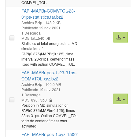
COMVEL_TOL.
FAPI-MAPBr-COMVTOL-23-
31ps-statistics.tar.bz2
Archivo Bzip
- 148.2 KB
Publicado 19 nov. 2021
1 Descarga
Acceso
MD5: faf...540
al
Statistics of total energies in a MD
simulation of
archivo
FAPI(0.875)MAPBr(0.125), time
interval 23-31ps, center of mass
fixed with option COMVEL_TOL.
FAPI-MAPBr-pos-1-23-31ps-
COMVTOL.xyz.bz2
Archivo Bzip
- 100.0 MB
Publicado 19 nov. 2021
1 Descarga
Acceso
MD5: 896...3b3
al
Position in MD simulation of
FAPI(0.875)MAPbr(0.125), times
archivo
23ps-31ps. Option COMVEL_TOL
to fix de center of mass was
activated.
FAPI-MAPBr-pos-1.xyz-15001-