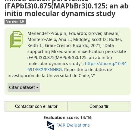
(FAPbI3)0.875(MAPbBr3)0.125: an ab
initio molecular dynamics study
Versión 1.0
Menéndez-Proupin, Eduardo; Grover, Shivani;
Montero-Alejo, Ana L.; Midgley, Scott D.; Butler,
Keith T.; Grau-Crespo, Ricardo, 2021, "Data
supporting Mixed-anion mixed-cation perovskite
(FAPbI3)0.875(MAPbBr3)0.125: an ab initio
molecular dynamics study",
https://doi.org/10.34
691/FK2/PXNHBG
, Repositorio de datos de
investigación de la Universidad de Chile, V1
Citar dataset
Contactar con el autor
Compartir
Evaluation score:
14
/
16
FAIR Evaluations