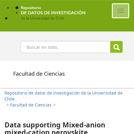
Ir
al
Cambi
contenido
naveg
principal
Buscar
Facultad de Ciencias
Repositorio de datos de investigación de la Universidad de
Chile
>
Facultad de Ciencias
>
Data supporting Mixed-anion
mixed-cation perovskite