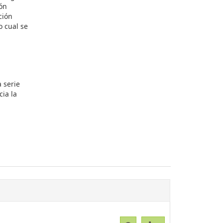
ión
ción
o cual se
a serie
ia la