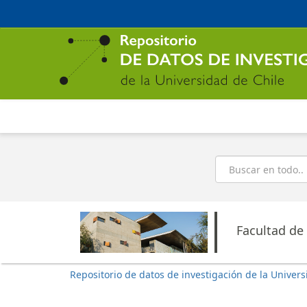
Ir
al
contenido
principal
Buscar
Facultad de
Repositorio de datos de investigación de la Univers