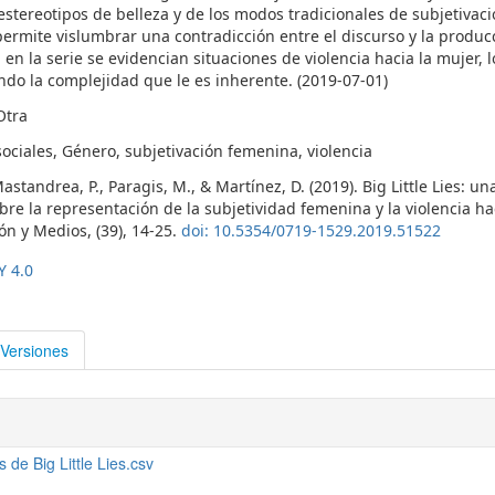
estereotipos de belleza y de los modos tradicionales de subjetivac
permite vislumbrar una contradicción entre el discurso y la produc
o, en la serie se evidencian situaciones de violencia hacia la mujer, l
do la complejidad que le es inherente. (2019-07-01)
Otra
ociales, Género, subjetivación femenina, violencia
astandrea, P., Paragis, M., & Martínez, D. (2019). Big Little Lies: un
e la representación de la subjetividad femenina y la violencia hac
n y Medios, (39), 14-25.
doi: 10.5354/0719-1529.2019.51522
Y 4.0
Versiones
 de Big Little Lies.csv