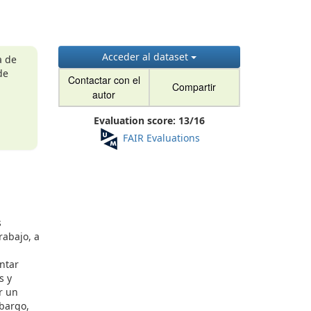
Acceder al dataset
a de
de
Contactar con el
Compartir
autor
Evaluation score:
13
/
16
FAIR Evaluations
s
rabajo, a
ontar
s y
r un
mbargo,