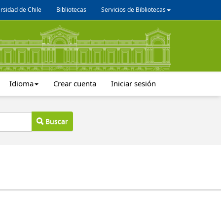
rsidad de Chile
Bibliotecas
Servicios de Bibliotecas
Idioma
Crear cuenta
Iniciar sesión
Buscar