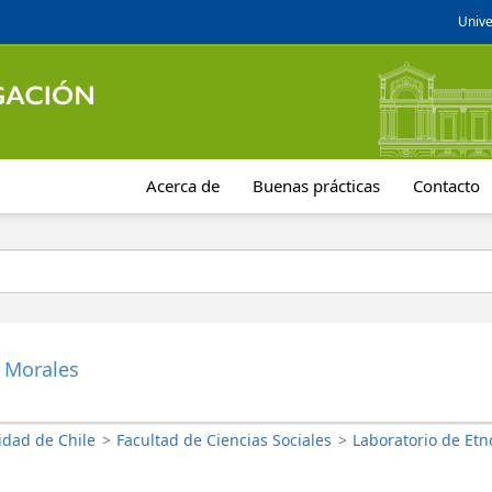
Unive
Acerca de
Buenas prácticas
Contacto
 Morales
idad de Chile
>
Facultad de Ciencias Sociales
>
Laboratorio de Etn