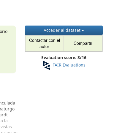
Acceder al dataset
orio
Contactar con el
Compartir
autor
Evaluation score:
3
/
16
FAIR Evaluations
inculada
amaturgo
ardt
a la
vistas
 príncipe