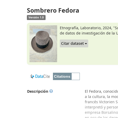
Sombrero Fedora
Versión 1.0
Etnografía, Laboratorio, 2024, 
de datos de investigación de la 
Citar dataset
Descripción
El Fedora, conocid
a la cultura, la m
francés Victorien 
interpretó y person
empresa Borsalino,
en pro de los der