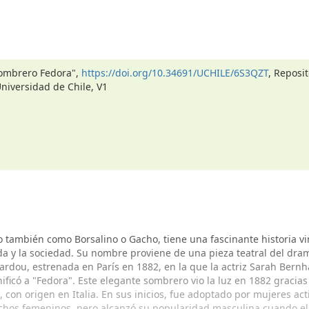
"Sombrero Fedora",
https://doi.org/10.34691/UCHILE/6S3QZT
, Reposit
Universidad de Chile, V1
o también como Borsalino o Gacho, tiene una fascinante historia v
oda y la sociedad. Su nombre proviene de una pieza teatral del dr
Sardou, estrenada en París en 1882, en la que la actriz Sarah Bernh
ificó a "Fedora". Este elegante sombrero vio la luz en 1882 gracias 
 con origen en Italia. En sus inicios, fue adoptado por mujeres acti
echos femeninos, pero alcanzó su popularidad masculina cuando el