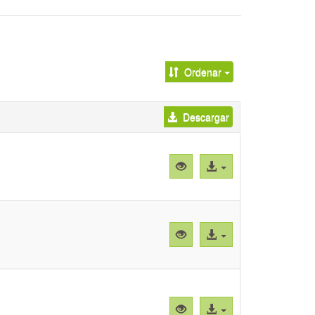
Ordenar
Descargar
Vista
Acceso
previa
al
"Planimetría
archivo
Sombrero
Fedora"
Vista
Acceso
previa
al
"Sombrero
archivo
Fedora
(frente)"
Vista
Acceso