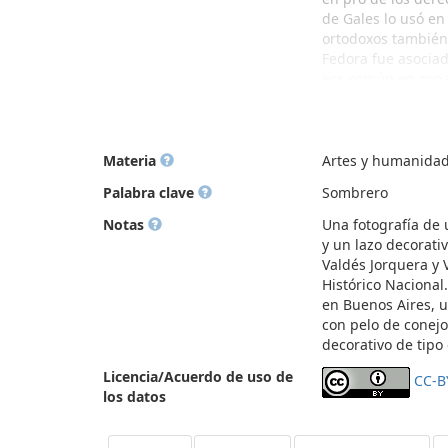
de Gales lo usó e
ortodoxos también 
Fedora fue asociad
era común en zona
razones estéticas
Bogart, Cary Grant
llevado este sombr
mundo de los gáns
Materia
Artes y humanidade
diferentes tipos d
Palabra clave
Sombrero
(borde cortado en 
cavenagh edge. Est
Notas
Una fotografía de 
intemporal. (2021-
y un lazo decorati
Valdés Jorquera y 
Histórico Nacional
en Buenos Aires, 
con pelo de conejo
decorativo de tipo
Licencia/Acuerdo de uso de
CC-B
los datos