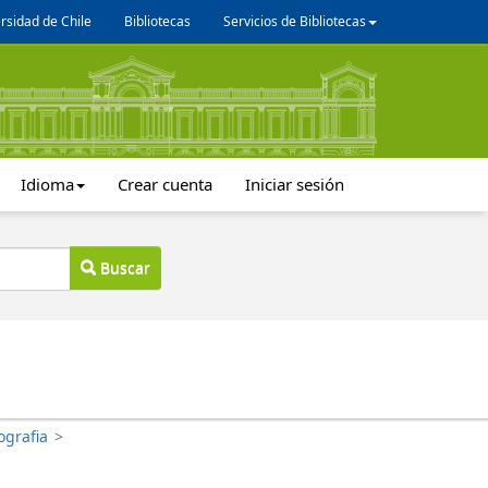
rsidad de Chile
Bibliotecas
Servicios de Bibliotecas
Idioma
Crear cuenta
Iniciar sesión
Buscar
ografia
>