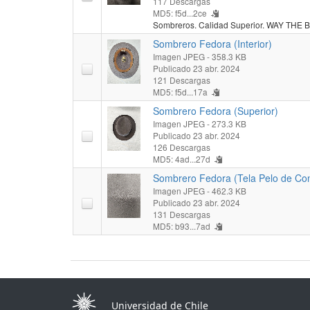
117 Descargas
MD5: f5d...2ce
Sombreros. Calidad Superior. WAY THE B
Sombrero Fedora (Interior)
Imagen JPEG
- 358.3 KB
Publicado 23 abr. 2024
121 Descargas
MD5: f5d...17a
Sombrero Fedora (Superior)
Imagen JPEG
- 273.3 KB
Publicado 23 abr. 2024
126 Descargas
MD5: 4ad...27d
Sombrero Fedora (Tela Pelo de Con
Imagen JPEG
- 462.3 KB
Publicado 23 abr. 2024
131 Descargas
MD5: b93...7ad
Universidad de Chile