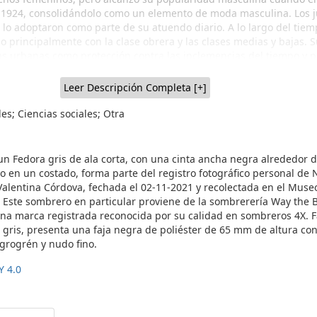
n 1924, consolidándolo como un elemento de moda masculina. Los j
lo adoptaron como parte de su atuendo diario. A lo largo del tiemp
o principalmente con la clase obrera y las clases medias y bajas. 
s urbanas como protección contra las inclemencias del tiempo y p
 como parte de la indumentaria diaria. Figuras icónicas como Hum
, Frank Sinatra e incluso el legendario y cinematográfico Indiana J
Leer Descripción Completa [+]
ero. El Fedora ha sido relacionado con la época de la Prohibición y 
teres, agregando un toque de misterio y elegancia a su imagen. E
s; Ciencias sociales; Otra
e Fedora, caracterizados por sus bordes específicos como el raw e
bruto), folded edge (borde doblado), ribbon edge (borde de cinta) y
e sombrero Fedora es un ejemplo distintivo de elegancia y estilo
un Fedora gris de ala corta, con una cinta ancha negra alrededor d
02-11)
vo en un costado, forma parte del registro fotográfico personal de 
Valentina Córdova, fechada el 02-11-2021 y recolectada en el Muse
. Este sombrero en particular proviene de la sombrerería Way the 
una marca registrada reconocida por su calidad en sombreros 4X. 
 gris, presenta una faja negra de poliéster de 65 mm de altura con
 grogrén y nudo fino.
Y 4.0